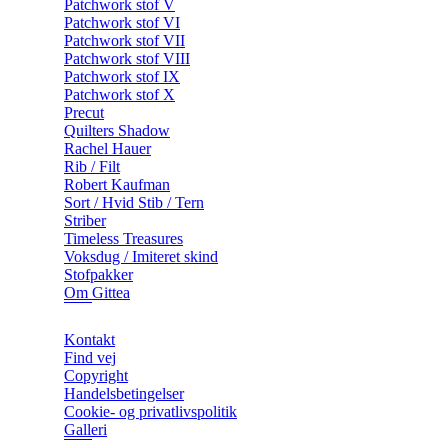
Patchwork stof V
Patchwork stof VI
Patchwork stof VII
Patchwork stof VIII
Patchwork stof IX
Patchwork stof X
Precut
Quilters Shadow
Rachel Hauer
Rib / Filt
Robert Kaufman
Sort / Hvid Stib / Tern
Striber
Timeless Treasures
Voksdug / Imiteret skind
Stofpakker
Om Gittea
Kontakt
Find vej
Copyright
Handelsbetingelser
Cookie- og privatlivspolitik
Galleri