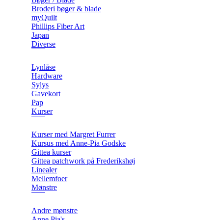
Broderi bøger & blade
myQuilt
Phillips Fiber Art
Japan
Diverse
Lynlåse
Hardware
Sylys
Gavekort
Pap
Kurser
Kurser med Margret Furrer
Kursus med Anne-Pia Godske
Gittea kurser
Gittea patchwork på Frederikshøj
Linealer
Mellemfoer
Mønstre
Andre mønstre
Anne Pia's