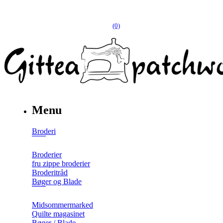
(0)
Menu
Broderi
Broderier
fru zippe broderier
Broderitråd
Bøger og Blade
Midsommermarked
Quilte magasinet
Bøger / Blade