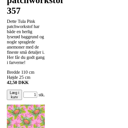
357
Dette Tula Pink
patchworkstof har
både en herlig
lyserød baggrund og
nogle spraglede
anemoner med de
fineste små detaljer i.
Her får du godt gang
i farverne!
Bredde
110
cm
Højde
25
cm
42,50
DKK
Læg i
stk.
kurv