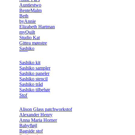
Auntiestwo
BenteMalm
Beth
byAnnie
Elizabeth Hartman
myQuilt
Studio Kat
Gittea mønstre
Sashiko
Sashiko kit
Sashiko sampler
Sashiko paneler
Sashiko stencil
Sashiko tråd
Sashiko tilbehør
Stof
Alison Glass patchworkstof
Alexander Henry
Anna Maria Horner
Babyfløjl
Bagside stof