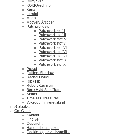
Ruby Star
KOKKA echino
Kona
Loralei
Moda
Motiver / Årstider
Patchwork stof
Patchwork stof II
Patchwork stof III
Patchwork stof IV
Patchwork stof V
Patchwork stof VI
Patchwork stof VII
Patchwork stof VIII
Patchwork stof IX
Patchwork stof X
Precut
Quilters Shadow
Rachel Hauer
Rib / Filt
Robert Kaufman
Sort / Hvid Stib / Tern
Striber
Timeless Treasures
Voksdug / Imiteret skind
Stofpakker
Om Gittea
Kontakt
Find vej
Copyright
Handelsbetingelser
Cookie- og privatlivspolitik