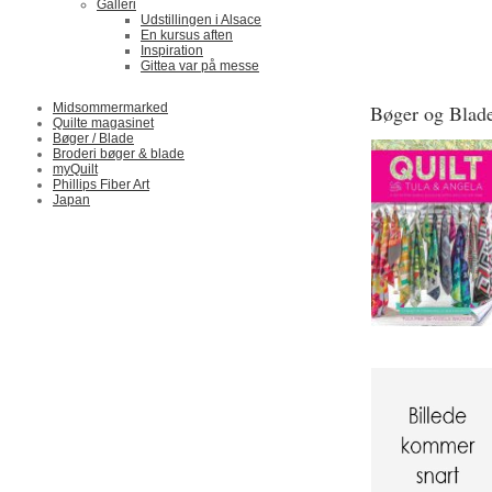
Galleri
Udstillingen i Alsace
En kursus aften
Inspiration
Gittea var på messe
Midsommermarked
Bøger og Blad
Quilte magasinet
Bøger / Blade
Broderi bøger & blade
myQuilt
Phillips Fiber Art
Japan