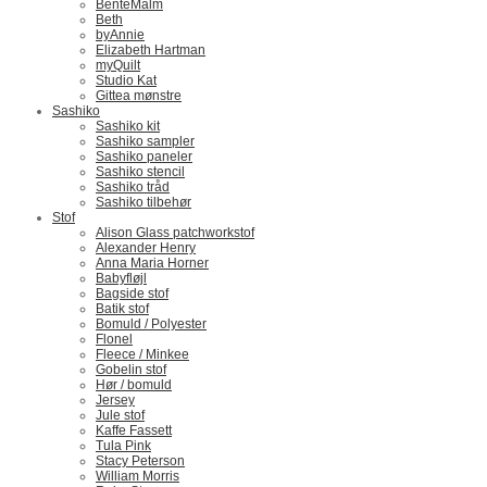
BenteMalm
Beth
byAnnie
Elizabeth Hartman
myQuilt
Studio Kat
Gittea mønstre
Sashiko
Sashiko kit
Sashiko sampler
Sashiko paneler
Sashiko stencil
Sashiko tråd
Sashiko tilbehør
Stof
Alison Glass patchworkstof
Alexander Henry
Anna Maria Horner
Babyfløjl
Bagside stof
Batik stof
Bomuld / Polyester
Flonel
Fleece / Minkee
Gobelin stof
Hør / bomuld
Jersey
Jule stof
Kaffe Fassett
Tula Pink
Stacy Peterson
William Morris