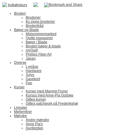
Indkøbskurv
Broderi
Broderier
fru zippe broderier
Broderitråd
Bøger og Blade
Midsommermarked
Quilte magasinet
Bøger / Blade
Broderi bøger & blade
myQuilt
Phillips Fiber Art
Japan
Diverse
Lynlåse
Hardware
Sylys
Gavekort
Pap
Kurser
Kurser med Margret Furrer
Kursus med Anne-Pia Godske
Gittea kurser
Gittea patchwork på Frederikshøj
Linealer
Mellemfoer
Mønstre
Andre mønstre
Anne Pia's
Auntiestwo