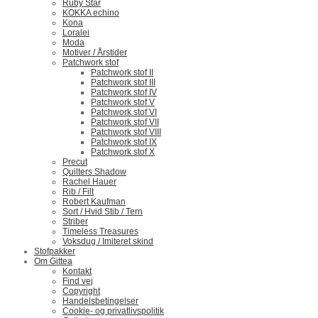
Ruby Star
KOKKA echino
Kona
Loralei
Moda
Motiver / Årstider
Patchwork stof
Patchwork stof II
Patchwork stof III
Patchwork stof IV
Patchwork stof V
Patchwork stof VI
Patchwork stof VII
Patchwork stof VIII
Patchwork stof IX
Patchwork stof X
Precut
Quilters Shadow
Rachel Hauer
Rib / Filt
Robert Kaufman
Sort / Hvid Stib / Tern
Striber
Timeless Treasures
Voksdug / Imiteret skind
Stofpakker
Om Gittea
Kontakt
Find vej
Copyright
Handelsbetingelser
Cookie- og privatlivspolitik