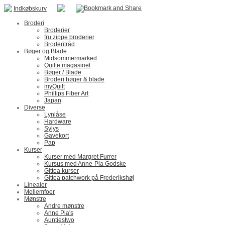
Indkøbskurv
Broderi
Broderier
fru zippe broderier
Broderitråd
Bøger og Blade
Midsommermarked
Quilte magasinet
Bøger / Blade
Broderi bøger & blade
myQuilt
Phillips Fiber Art
Japan
Diverse
Lynlåse
Hardware
Sylys
Gavekort
Pap
Kurser
Kurser med Margret Furrer
Kursus med Anne-Pia Godske
Gittea kurser
Gittea patchwork på Frederikshøj
Linealer
Mellemfoer
Mønstre
Andre mønstre
Anne Pia's
Auntiestwo