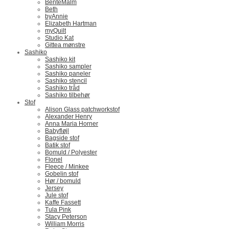
BenteMalm
Beth
byAnnie
Elizabeth Hartman
myQuilt
Studio Kat
Gittea mønstre
Sashiko
Sashiko kit
Sashiko sampler
Sashiko paneler
Sashiko stencil
Sashiko tråd
Sashiko tilbehør
Stof
Alison Glass patchworkstof
Alexander Henry
Anna Maria Horner
Babyfløjl
Bagside stof
Batik stof
Bomuld / Polyester
Flonel
Fleece / Minkee
Gobelin stof
Hør / bomuld
Jersey
Jule stof
Kaffe Fassett
Tula Pink
Stacy Peterson
William Morris