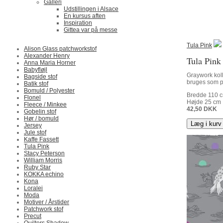
Galleri
Udstillingen i Alsace
En kursus aften
Inspiration
Gittea var på messe
Tula Pink
Alison Glass patchworkstof
Alexander Henry
Tula Pink
Anna Maria Horner
Babyfløjl
Graywork koll
Bagside stof
bruges som pri
Batik stof
Bomuld / Polyester
Bredde
110
c
Flonel
Højde
25
cm
Fleece / Minkee
42,50
DKK
Gobelin stof
Hør / bomuld
Læg i kurv
Jersey
Jule stof
Kaffe Fassett
Tula Pink
Stacy Peterson
William Morris
Ruby Star
KOKKA echino
Kona
Loralei
Moda
Motiver / Årstider
Patchwork stof
Precut