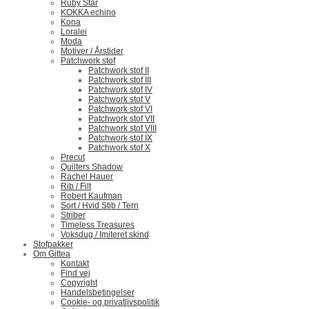
Ruby Star
KOKKA echino
Kona
Loralei
Moda
Motiver / Årstider
Patchwork stof
Patchwork stof II
Patchwork stof III
Patchwork stof IV
Patchwork stof V
Patchwork stof VI
Patchwork stof VII
Patchwork stof VIII
Patchwork stof IX
Patchwork stof X
Precut
Quilters Shadow
Rachel Hauer
Rib / Filt
Robert Kaufman
Sort / Hvid Stib / Tern
Striber
Timeless Treasures
Voksdug / Imiteret skind
Stofpakker
Om Gittea
Kontakt
Find vej
Copyright
Handelsbetingelser
Cookie- og privatlivspolitik