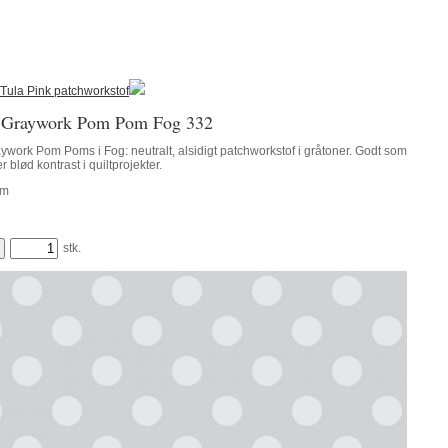
Tula Pink patchworkstof
k Graywork Pom Pom Fog 332
ywork Pom Poms i Fog: neutralt, alsidigt patchworkstof i gråtoner. Godt som
 blød kontrast i quiltprojekter.
m
stk.