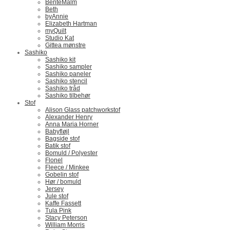
BenteMalm
Beth
byAnnie
Elizabeth Hartman
myQuilt
Studio Kat
Gittea mønstre
Sashiko
Sashiko kit
Sashiko sampler
Sashiko paneler
Sashiko stencil
Sashiko tråd
Sashiko tilbehør
Stof
Alison Glass patchworkstof
Alexander Henry
Anna Maria Horner
Babyfløjl
Bagside stof
Batik stof
Bomuld / Polyester
Flonel
Fleece / Minkee
Gobelin stof
Hør / bomuld
Jersey
Jule stof
Kaffe Fassett
Tula Pink
Stacy Peterson
William Morris