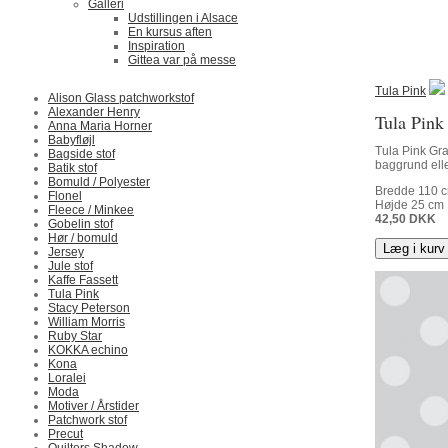
Galleri
Udstillingen i Alsace
En kursus aften
Inspiration
Gittea var på messe
Tula Pink
Alison Glass patchworkstof
Alexander Henry
Tula Pin
Anna Maria Horner
Babyfløjl
Tula Pink Gra
Bagside stof
baggrund eller
Batik stof
Bomuld / Polyester
Bredde
110
c
Flonel
Højde
25
cm
Fleece / Minkee
42,50
DKK
Gobelin stof
Hør / bomuld
Læg i kurv
Jersey
Jule stof
Kaffe Fassett
Tula Pink
Stacy Peterson
William Morris
Ruby Star
KOKKA echino
Kona
Loralei
Moda
Motiver / Årstider
Patchwork stof
Precut