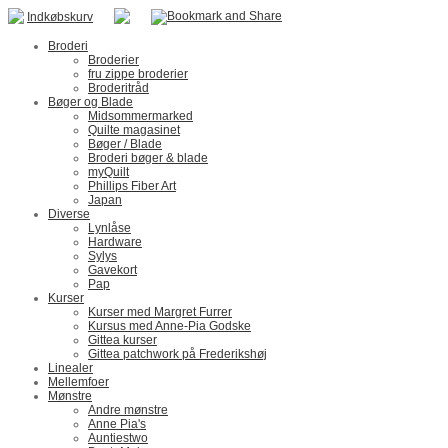
Indkøbskurv
Broderi
Broderier
fru zippe broderier
Broderitråd
Bøger og Blade
Midsommermarked
Quilte magasinet
Bøger / Blade
Broderi bøger & blade
myQuilt
Phillips Fiber Art
Japan
Diverse
Lynlåse
Hardware
Sylys
Gavekort
Pap
Kurser
Kurser med Margret Furrer
Kursus med Anne-Pia Godske
Gittea kurser
Gittea patchwork på Frederikshøj
Linealer
Mellemfoer
Mønstre
Andre mønstre
Anne Pia's
Auntiestwo