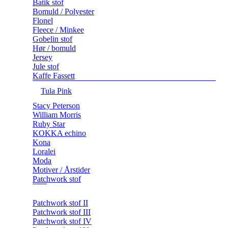
Batik stof
Bomuld / Polyester
Flonel
Fleece / Minkee
Gobelin stof
Hør / bomuld
Jersey
Jule stof
Kaffe Fassett
Tula Pink
Stacy Peterson
William Morris
Ruby Star
KOKKA echino
Kona
Loralei
Moda
Motiver / Årstider
Patchwork stof
Patchwork stof II
Patchwork stof III
Patchwork stof IV