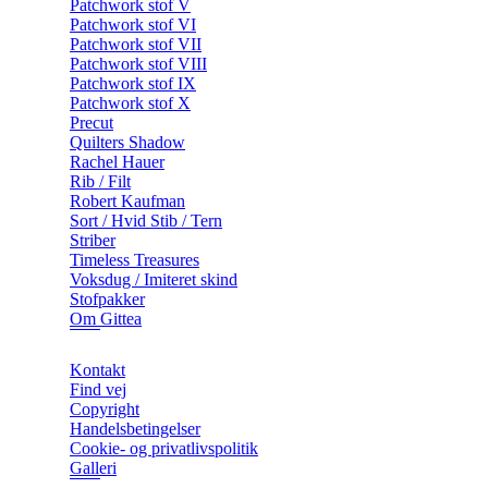
Patchwork stof V
Patchwork stof VI
Patchwork stof VII
Patchwork stof VIII
Patchwork stof IX
Patchwork stof X
Precut
Quilters Shadow
Rachel Hauer
Rib / Filt
Robert Kaufman
Sort / Hvid Stib / Tern
Striber
Timeless Treasures
Voksdug / Imiteret skind
Stofpakker
Om Gittea
Kontakt
Find vej
Copyright
Handelsbetingelser
Cookie- og privatlivspolitik
Galleri