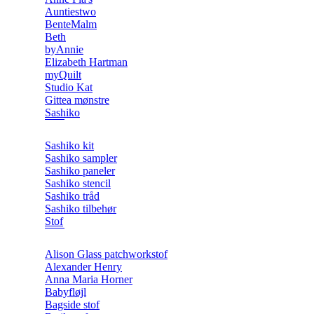
Auntiestwo
BenteMalm
Beth
byAnnie
Elizabeth Hartman
myQuilt
Studio Kat
Gittea mønstre
Sashiko
Sashiko kit
Sashiko sampler
Sashiko paneler
Sashiko stencil
Sashiko tråd
Sashiko tilbehør
Stof
Alison Glass patchworkstof
Alexander Henry
Anna Maria Horner
Babyfløjl
Bagside stof