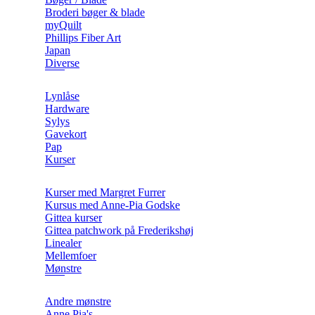
Broderi bøger & blade
myQuilt
Phillips Fiber Art
Japan
Diverse
Lynlåse
Hardware
Sylys
Gavekort
Pap
Kurser
Kurser med Margret Furrer
Kursus med Anne-Pia Godske
Gittea kurser
Gittea patchwork på Frederikshøj
Linealer
Mellemfoer
Mønstre
Andre mønstre
Anne Pia's