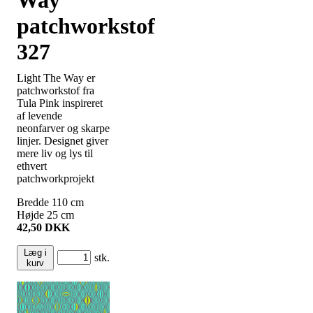
patchworkstof
327
Light The Way er
patchworkstof fra
Tula Pink inspireret
af levende
neonfarver og skarpe
linjer. Designet giver
mere liv og lys til
ethvert
patchworkprojekt
Bredde
110
cm
Højde
25
cm
42,50
DKK
Læg i
stk.
kurv