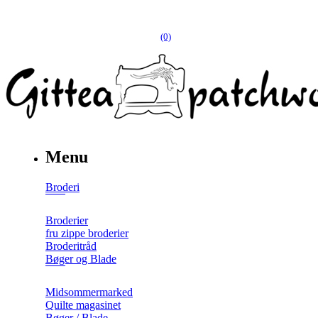
(0)
Menu
Broderi
Broderier
fru zippe broderier
Broderitråd
Bøger og Blade
Midsommermarked
Quilte magasinet
Bøger / Blade