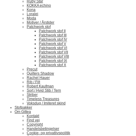
Ruby Star
KOKKA echino
Kona
Loralei
Moda
Motiver / Årstider
Patchwork stof
Patchwork stof II
Patchwork stof III
Patchwork stof IV
Patchwork stof V
Patchwork stof VI
Patchwork stof VII
Patchwork stof VIII
Patchwork stof IX
Patchwork stof X
Precut
Quilters Shadow
Rachel Hauer
Rib / Filt
Robert Kaufman
Sort / Hvid Stib / Tern
Striber
Timeless Treasures
Voksdug / Imiteret skind
Stofpakker
Om Gittea
Kontakt
Find vej
Copyright
Handelsbetingelser
Cookie- og privatlivspolitik