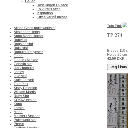
Galleri
Udstillingen i Alsace
En kursus aften
Inspiration
Gittea var på messe
Tula Pink
Alison Glass patchworkstof
Alexander Henry
TP 274
Anna Maria Horner
Babyfløjl
Bagside stof
Batik stof
Bredde
110
c
Bomuld / Polyester
Højde
25
cm
Flonel
42,50
DKK
Fleece / Minkee
Gobelin stof
Læg i kurv
Hør / bomuld
Jersey
Jule stof
Kaffe Fassett
Tula Pink
Stacy Peterson
William Morris
Ruby Star
KOKKA echino
Kona
Loralei
Moda
Motiver / Årstider
Patchwork stof
Precut