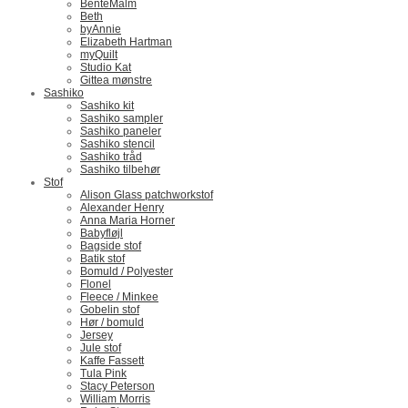
BenteMalm
Beth
byAnnie
Elizabeth Hartman
myQuilt
Studio Kat
Gittea mønstre
Sashiko
Sashiko kit
Sashiko sampler
Sashiko paneler
Sashiko stencil
Sashiko tråd
Sashiko tilbehør
Stof
Alison Glass patchworkstof
Alexander Henry
Anna Maria Horner
Babyfløjl
Bagside stof
Batik stof
Bomuld / Polyester
Flonel
Fleece / Minkee
Gobelin stof
Hør / bomuld
Jersey
Jule stof
Kaffe Fassett
Tula Pink
Stacy Peterson
William Morris