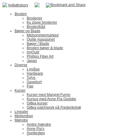
Indkøbskurv
Broderi
Broderier
fru zippe broderier
Broderitråd
Bøger og Blade
Midsommermarked
Quilte magasinet
Bøger / Blade
Broderi bøger & blade
myQuilt
Phillips Fiber Art
Japan
Diverse
Lynlåse
Hardware
Sylys
Gavekort
Pap
Kurser
Kurser med Margret Furrer
Kursus med Anne-Pia Godske
Gittea kurser
Gittea patchwork på Frederikshøj
Linealer
Mellemfoer
Mønstre
Andre mønstre
Anne Pia's
Auntiestwo