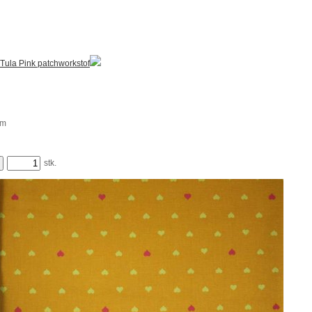
Tula Pink patchworkstof
m
stk.