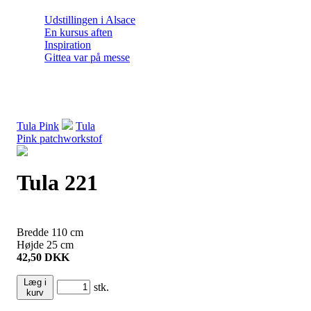
Udstillingen i Alsace
En kursus aften
Inspiration
Gittea var på messe
Tula Pink
Tula
Pink patchworkstof
Tula 221
Bredde
110
cm
Højde
25
cm
42,50
DKK
Læg i
stk.
kurv