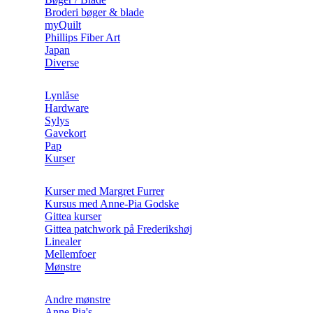
Broderi bøger & blade
myQuilt
Phillips Fiber Art
Japan
Diverse
Lynlåse
Hardware
Sylys
Gavekort
Pap
Kurser
Kurser med Margret Furrer
Kursus med Anne-Pia Godske
Gittea kurser
Gittea patchwork på Frederikshøj
Linealer
Mellemfoer
Mønstre
Andre mønstre
Anne Pia's