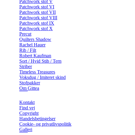
Patchwork stof V
Patchwork stof VI
Patchwork stof VII
Patchwork stof VIII
Patchwork stof IX
Patchwork stof X
Precut
Quilters Shadow
Rachel Hauer
Rib / Filt
Robert Kaufman
Sort / Hvid Stib / Tern
Striber
Timeless Treasures
Voksdug / Imiteret skind
Stofpakker
Om Gittea
Kontakt
Find vej
Copyright
Handelsbetingelser
Cookie- og privatlivspolitik
Galleri