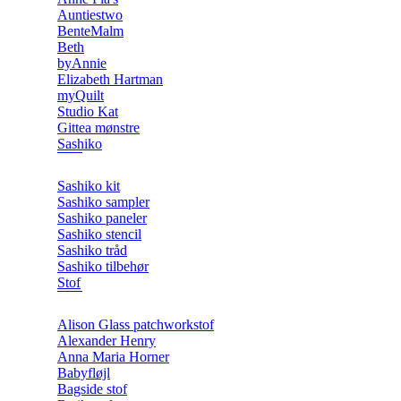
Auntiestwo
BenteMalm
Beth
byAnnie
Elizabeth Hartman
myQuilt
Studio Kat
Gittea mønstre
Sashiko
Sashiko kit
Sashiko sampler
Sashiko paneler
Sashiko stencil
Sashiko tråd
Sashiko tilbehør
Stof
Alison Glass patchworkstof
Alexander Henry
Anna Maria Horner
Babyfløjl
Bagside stof