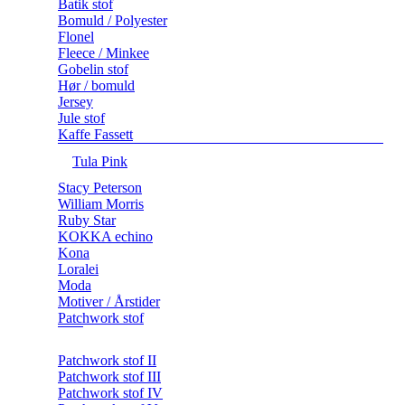
Batik stof
Bomuld / Polyester
Flonel
Fleece / Minkee
Gobelin stof
Hør / bomuld
Jersey
Jule stof
Kaffe Fassett
Tula Pink
Stacy Peterson
William Morris
Ruby Star
KOKKA echino
Kona
Loralei
Moda
Motiver / Årstider
Patchwork stof
Patchwork stof II
Patchwork stof III
Patchwork stof IV