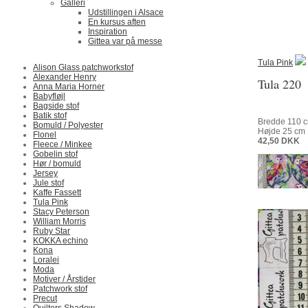
Galleri
Udstillingen i Alsace
En kursus aften
Inspiration
Gittea var på messe
Tula Pink
Alison Glass patchworkstof
Alexander Henry
Tula 220
Anna Maria Horner
Babyfløjl
Bagside stof
Batik stof
Bredde
110
c
Bomuld / Polyester
Højde
25
cm
Flonel
42,50
DKK
Fleece / Minkee
Gobelin stof
Hør / bomuld
Jersey
Jule stof
Kaffe Fassett
Tula Pink
Stacy Peterson
William Morris
Ruby Star
KOKKA echino
Kona
Loralei
Moda
Motiver / Årstider
Patchwork stof
Precut