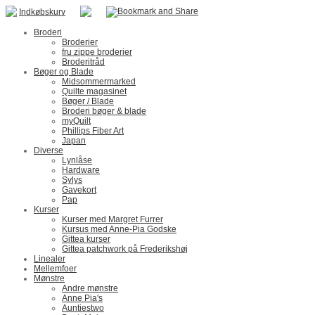
Indkøbskurv
Broderi
Broderier
fru zippe broderier
Broderitråd
Bøger og Blade
Midsommermarked
Quilte magasinet
Bøger / Blade
Broderi bøger & blade
myQuilt
Phillips Fiber Art
Japan
Diverse
Lynlåse
Hardware
Sylys
Gavekort
Pap
Kurser
Kurser med Margret Furrer
Kursus med Anne-Pia Godske
Gittea kurser
Gittea patchwork på Frederikshøj
Linealer
Mellemfoer
Mønstre
Andre mønstre
Anne Pia's
Auntiestwo