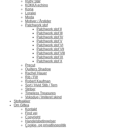
Ruby Star
KOKKA echino
Kona
Loralei
Moda
Motiver / Årstider
Patchwork stof
Patchwork stof II
Patchwork stof III
Patchwork stof IV
Patchwork stof V
Patchwork stof VI
Patchwork stof VII
Patchwork stof VIII
Patchwork stof IX
Patchwork stof X
Precut
Quilters Shadow
Rachel Hauer
Rib / Filt
Robert Kaufman
Sort / Hvid Stib / Tern
Striber
Timeless Treasures
Voksdug / Imiteret skind
Stofpakker
Om Gittea
Kontakt
Find vej
Copyright
Handelsbetingelser
Cookie- og privatlivspolitik