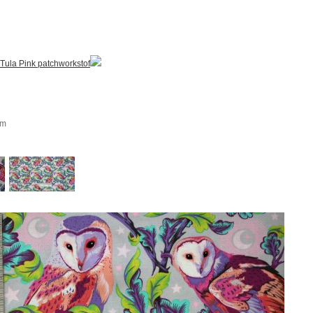
Tula Pink patchworkstof
m