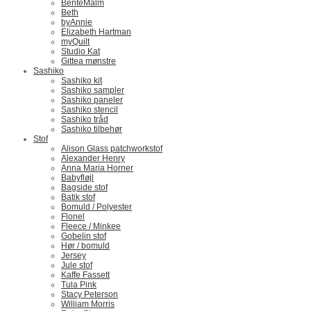
BenteMalm
Beth
byAnnie
Elizabeth Hartman
myQuilt
Studio Kat
Gittea mønstre
Sashiko
Sashiko kit
Sashiko sampler
Sashiko paneler
Sashiko stencil
Sashiko tråd
Sashiko tilbehør
Stof
Alison Glass patchworkstof
Alexander Henry
Anna Maria Horner
Babyfløjl
Bagside stof
Batik stof
Bomuld / Polyester
Flonel
Fleece / Minkee
Gobelin stof
Hør / bomuld
Jersey
Jule stof
Kaffe Fassett
Tula Pink
Stacy Peterson
William Morris