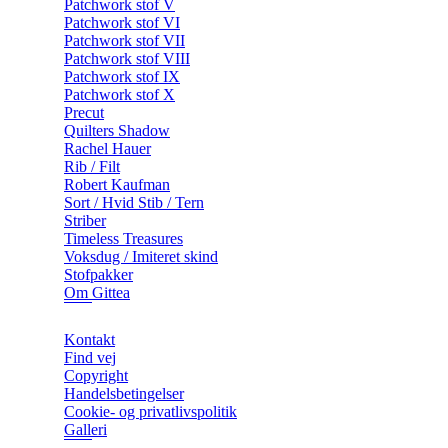
Patchwork stof V
Patchwork stof VI
Patchwork stof VII
Patchwork stof VIII
Patchwork stof IX
Patchwork stof X
Precut
Quilters Shadow
Rachel Hauer
Rib / Filt
Robert Kaufman
Sort / Hvid Stib / Tern
Striber
Timeless Treasures
Voksdug / Imiteret skind
Stofpakker
Om Gittea
Kontakt
Find vej
Copyright
Handelsbetingelser
Cookie- og privatlivspolitik
Galleri