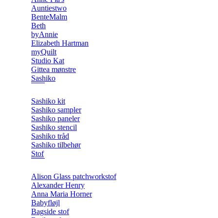
Auntiestwo
BenteMalm
Beth
byAnnie
Elizabeth Hartman
myQuilt
Studio Kat
Gittea mønstre
Sashiko
Sashiko kit
Sashiko sampler
Sashiko paneler
Sashiko stencil
Sashiko tråd
Sashiko tilbehør
Stof
Alison Glass patchworkstof
Alexander Henry
Anna Maria Horner
Babyfløjl
Bagside stof