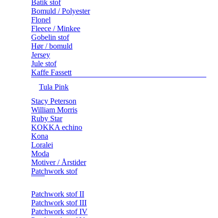
Batik stof
Bomuld / Polyester
Flonel
Fleece / Minkee
Gobelin stof
Hør / bomuld
Jersey
Jule stof
Kaffe Fassett
Tula Pink
Stacy Peterson
William Morris
Ruby Star
KOKKA echino
Kona
Loralei
Moda
Motiver / Årstider
Patchwork stof
Patchwork stof II
Patchwork stof III
Patchwork stof IV