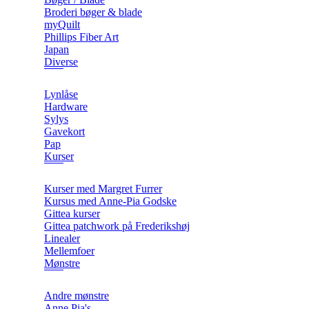
Broderi bøger & blade
myQuilt
Phillips Fiber Art
Japan
Diverse
Lynlåse
Hardware
Sylys
Gavekort
Pap
Kurser
Kurser med Margret Furrer
Kursus med Anne-Pia Godske
Gittea kurser
Gittea patchwork på Frederikshøj
Linealer
Mellemfoer
Mønstre
Andre mønstre
Anne Pia's