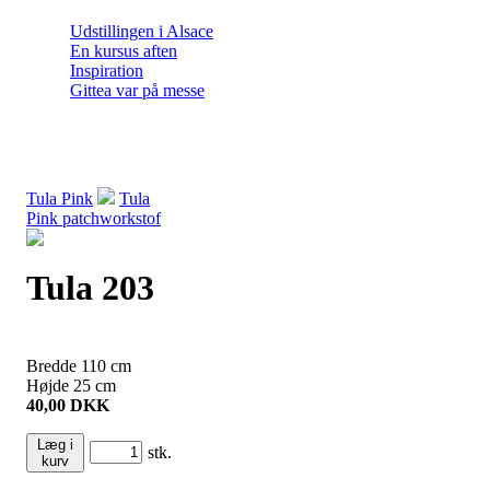
Udstillingen i Alsace
En kursus aften
Inspiration
Gittea var på messe
Tula Pink
Tula
Pink patchworkstof
Tula 203
Bredde
110
cm
Højde
25
cm
40,00
DKK
Læg i
stk.
kurv