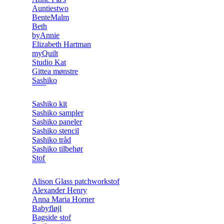
Auntiestwo
BenteMalm
Beth
byAnnie
Elizabeth Hartman
myQuilt
Studio Kat
Gittea mønstre
Sashiko
Sashiko kit
Sashiko sampler
Sashiko paneler
Sashiko stencil
Sashiko tråd
Sashiko tilbehør
Stof
Alison Glass patchworkstof
Alexander Henry
Anna Maria Horner
Babyfløjl
Bagside stof