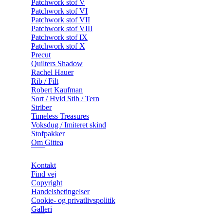
Patchwork stof V
Patchwork stof VI
Patchwork stof VII
Patchwork stof VIII
Patchwork stof IX
Patchwork stof X
Precut
Quilters Shadow
Rachel Hauer
Rib / Filt
Robert Kaufman
Sort / Hvid Stib / Tern
Striber
Timeless Treasures
Voksdug / Imiteret skind
Stofpakker
Om Gittea
Kontakt
Find vej
Copyright
Handelsbetingelser
Cookie- og privatlivspolitik
Galleri