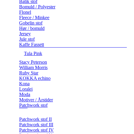
Batik stof
Bomuld / Polyester
Flonel
Fleece / Minkee
Gobelin stof
Hør / bomuld
Jersey
Jule stof
Kaffe Fassett
Tula Pink
Stacy Peterson
William Morris
Ruby Star
KOKKA echino
Kona
Loralei
Moda
Motiver / Årstider
Patchwork stof
Patchwork stof II
Patchwork stof III
Patchwork stof IV