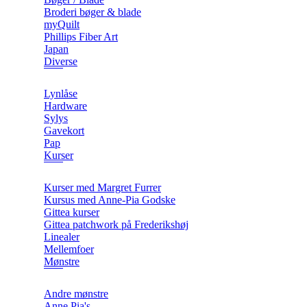
Broderi bøger & blade
myQuilt
Phillips Fiber Art
Japan
Diverse
Lynlåse
Hardware
Sylys
Gavekort
Pap
Kurser
Kurser med Margret Furrer
Kursus med Anne-Pia Godske
Gittea kurser
Gittea patchwork på Frederikshøj
Linealer
Mellemfoer
Mønstre
Andre mønstre
Anne Pia's