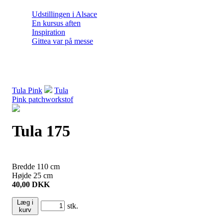
Udstillingen i Alsace
En kursus aften
Inspiration
Gittea var på messe
Tula Pink
Tula
Pink patchworkstof
Tula 175
Bredde
110
cm
Højde
25
cm
40,00
DKK
Læg i
stk.
kurv