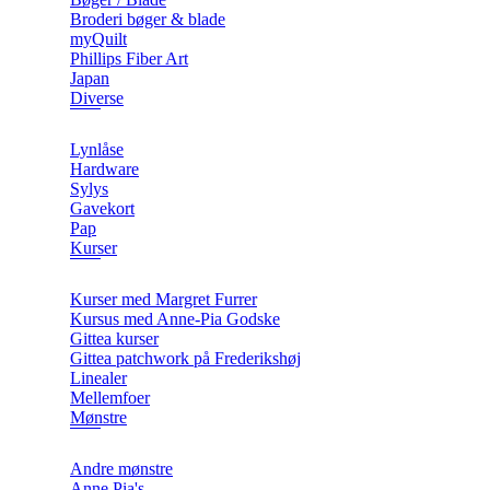
Broderi bøger & blade
myQuilt
Phillips Fiber Art
Japan
Diverse
Lynlåse
Hardware
Sylys
Gavekort
Pap
Kurser
Kurser med Margret Furrer
Kursus med Anne-Pia Godske
Gittea kurser
Gittea patchwork på Frederikshøj
Linealer
Mellemfoer
Mønstre
Andre mønstre
Anne Pia's