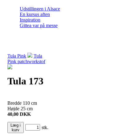
Udstillingen i Alsace
En kursus aften
Inspiration
Gittea var på messe
Tula Pink
Tula
Pink patchworkstof
Tula 173
Bredde
110
cm
Højde
25
cm
40,00
DKK
Læg i
stk.
kurv