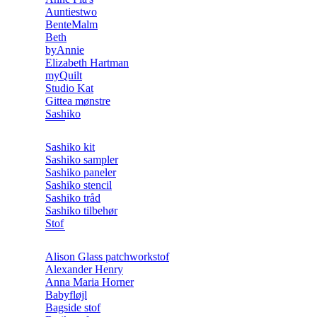
Auntiestwo
BenteMalm
Beth
byAnnie
Elizabeth Hartman
myQuilt
Studio Kat
Gittea mønstre
Sashiko
Sashiko kit
Sashiko sampler
Sashiko paneler
Sashiko stencil
Sashiko tråd
Sashiko tilbehør
Stof
Alison Glass patchworkstof
Alexander Henry
Anna Maria Horner
Babyfløjl
Bagside stof