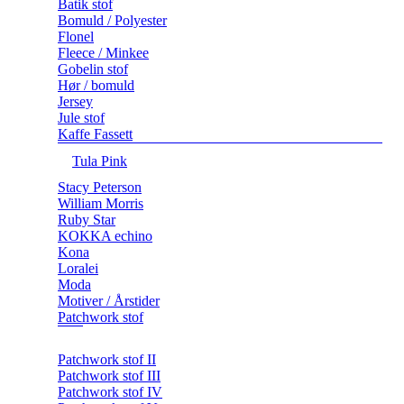
Batik stof
Bomuld / Polyester
Flonel
Fleece / Minkee
Gobelin stof
Hør / bomuld
Jersey
Jule stof
Kaffe Fassett
Tula Pink
Stacy Peterson
William Morris
Ruby Star
KOKKA echino
Kona
Loralei
Moda
Motiver / Årstider
Patchwork stof
Patchwork stof II
Patchwork stof III
Patchwork stof IV