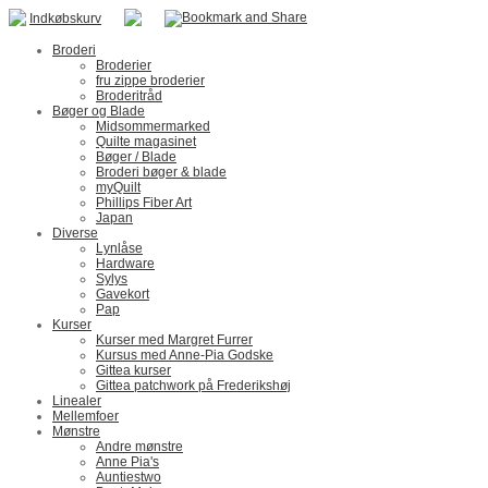
Indkøbskurv
Broderi
Broderier
fru zippe broderier
Broderitråd
Bøger og Blade
Midsommermarked
Quilte magasinet
Bøger / Blade
Broderi bøger & blade
myQuilt
Phillips Fiber Art
Japan
Diverse
Lynlåse
Hardware
Sylys
Gavekort
Pap
Kurser
Kurser med Margret Furrer
Kursus med Anne-Pia Godske
Gittea kurser
Gittea patchwork på Frederikshøj
Linealer
Mellemfoer
Mønstre
Andre mønstre
Anne Pia's
Auntiestwo