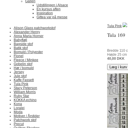
Galleri
Udstillingen i Alsace
En kursus aften
Inspiration
Gittea var på messe
Tula Pink
Alison Glass patchworkstof
Alexander Henry
Tula 169
Anna Maria Horner
Babyfløjl
Bagside stof
Batik stof
Bredde
110
c
Bomuld / Polyester
Højde
25
cm
Flonel
40,00
DKK
Fleece / Minkee
Gobelin stof
Læg i kurv
Hør / bomuld
Jersey
Jule stof
Kaffe Fassett
Tula Pink
Stacy Peterson
William Morris
Ruby Star
KOKKA echino
Kona
Loralei
Moda
Motiver / Årstider
Patchwork stof
Precut