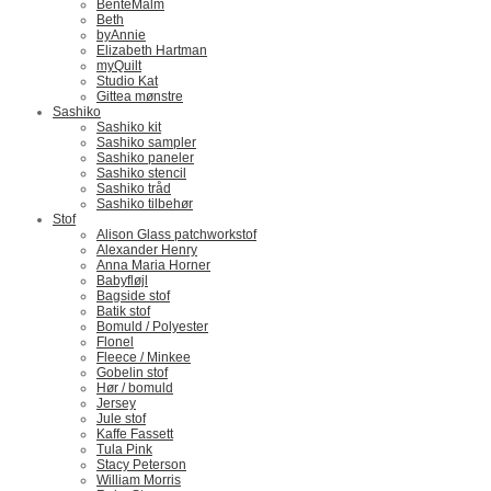
BenteMalm
Beth
byAnnie
Elizabeth Hartman
myQuilt
Studio Kat
Gittea mønstre
Sashiko
Sashiko kit
Sashiko sampler
Sashiko paneler
Sashiko stencil
Sashiko tråd
Sashiko tilbehør
Stof
Alison Glass patchworkstof
Alexander Henry
Anna Maria Horner
Babyfløjl
Bagside stof
Batik stof
Bomuld / Polyester
Flonel
Fleece / Minkee
Gobelin stof
Hør / bomuld
Jersey
Jule stof
Kaffe Fassett
Tula Pink
Stacy Peterson
William Morris