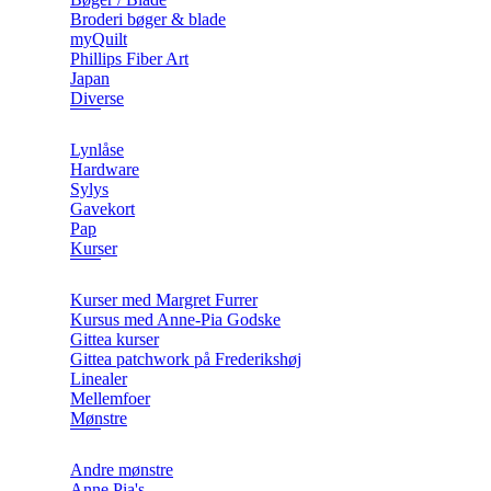
Broderi bøger & blade
myQuilt
Phillips Fiber Art
Japan
Diverse
Lynlåse
Hardware
Sylys
Gavekort
Pap
Kurser
Kurser med Margret Furrer
Kursus med Anne-Pia Godske
Gittea kurser
Gittea patchwork på Frederikshøj
Linealer
Mellemfoer
Mønstre
Andre mønstre
Anne Pia's