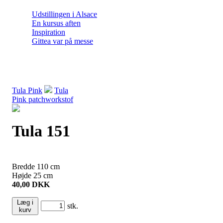
Udstillingen i Alsace
En kursus aften
Inspiration
Gittea var på messe
Tula Pink
Tula
Pink patchworkstof
Tula 151
Bredde
110
cm
Højde
25
cm
40,00
DKK
Læg i
stk.
kurv