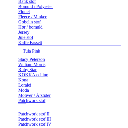
Batik stof
Bomuld / Polyester
Flonel
Fleece / Minkee
Gobelin stof
Hør / bomuld
Jersey
Jule stof
Kaffe Fassett
Tula Pink
Stacy Peterson
William Morris
Ruby Star
KOKKA echino
Kona
Loralei
Moda
Motiver / Årstider
Patchwork stof
Patchwork stof II
Patchwork stof III
Patchwork stof IV