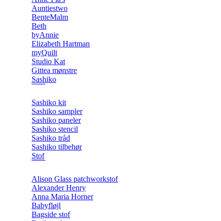
Auntiestwo
BenteMalm
Beth
byAnnie
Elizabeth Hartman
myQuilt
Studio Kat
Gittea mønstre
Sashiko
Sashiko kit
Sashiko sampler
Sashiko paneler
Sashiko stencil
Sashiko tråd
Sashiko tilbehør
Stof
Alison Glass patchworkstof
Alexander Henry
Anna Maria Horner
Babyfløjl
Bagside stof