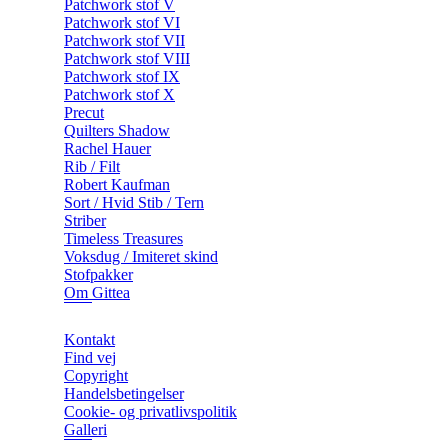
Patchwork stof V
Patchwork stof VI
Patchwork stof VII
Patchwork stof VIII
Patchwork stof IX
Patchwork stof X
Precut
Quilters Shadow
Rachel Hauer
Rib / Filt
Robert Kaufman
Sort / Hvid Stib / Tern
Striber
Timeless Treasures
Voksdug / Imiteret skind
Stofpakker
Om Gittea
Kontakt
Find vej
Copyright
Handelsbetingelser
Cookie- og privatlivspolitik
Galleri