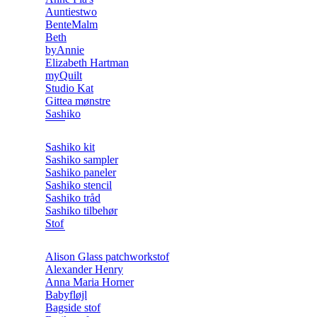
Auntiestwo
BenteMalm
Beth
byAnnie
Elizabeth Hartman
myQuilt
Studio Kat
Gittea mønstre
Sashiko
Sashiko kit
Sashiko sampler
Sashiko paneler
Sashiko stencil
Sashiko tråd
Sashiko tilbehør
Stof
Alison Glass patchworkstof
Alexander Henry
Anna Maria Horner
Babyfløjl
Bagside stof