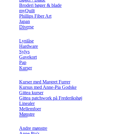
Broderi bøger & blade
myQuilt
Phillips Fiber Art
Japan
Diverse
Lynlåse
Hardware
Sylys
Gavekort
Pap
Kurser
Kurser med Margret Furrer
Kursus med Anne-Pia Godske
Gittea kurser
Gittea patchwork på Frederikshøj
Linealer
Mellemfoer
Mønstre
Andre mønstre
Anne Pia's