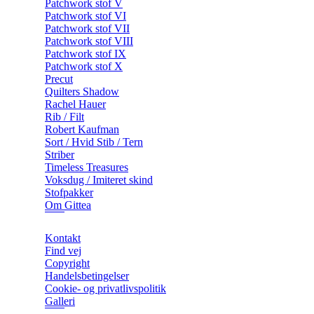
Patchwork stof V
Patchwork stof VI
Patchwork stof VII
Patchwork stof VIII
Patchwork stof IX
Patchwork stof X
Precut
Quilters Shadow
Rachel Hauer
Rib / Filt
Robert Kaufman
Sort / Hvid Stib / Tern
Striber
Timeless Treasures
Voksdug / Imiteret skind
Stofpakker
Om Gittea
Kontakt
Find vej
Copyright
Handelsbetingelser
Cookie- og privatlivspolitik
Galleri