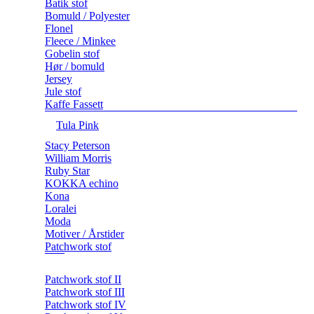
Batik stof
Bomuld / Polyester
Flonel
Fleece / Minkee
Gobelin stof
Hør / bomuld
Jersey
Jule stof
Kaffe Fassett
Tula Pink
Stacy Peterson
William Morris
Ruby Star
KOKKA echino
Kona
Loralei
Moda
Motiver / Årstider
Patchwork stof
Patchwork stof II
Patchwork stof III
Patchwork stof IV