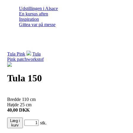
Udstillingen i Alsace
En kursus aften
Inspiration
Gittea var på messe
Tula Pink
Tula
Pink patchworkstof
Tula 150
Bredde
110
cm
Højde
25
cm
40,00
DKK
Læg i
stk.
kurv