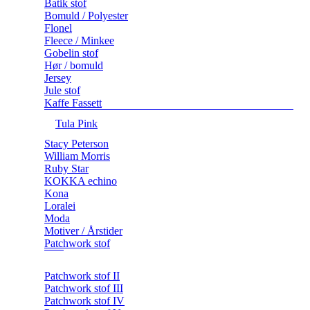
Batik stof
Bomuld / Polyester
Flonel
Fleece / Minkee
Gobelin stof
Hør / bomuld
Jersey
Jule stof
Kaffe Fassett
Tula Pink
Stacy Peterson
William Morris
Ruby Star
KOKKA echino
Kona
Loralei
Moda
Motiver / Årstider
Patchwork stof
Patchwork stof II
Patchwork stof III
Patchwork stof IV