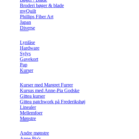
Broderi bøger & blade
myQuilt
Phillips Fiber Art
Japan
Diverse
Lynlåse
Hardware
Sylys
Gavekort
Pap
Kurser
Kurser med Margret Furrer
Kursus med Anne-Pia Godske
Gittea kurser
Gittea patchwork på Frederikshøj
Linealer
Mellemfoer
Mønstre
Andre mønstre
Anne Pia's