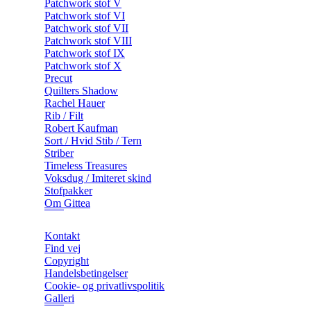
Patchwork stof V
Patchwork stof VI
Patchwork stof VII
Patchwork stof VIII
Patchwork stof IX
Patchwork stof X
Precut
Quilters Shadow
Rachel Hauer
Rib / Filt
Robert Kaufman
Sort / Hvid Stib / Tern
Striber
Timeless Treasures
Voksdug / Imiteret skind
Stofpakker
Om Gittea
Kontakt
Find vej
Copyright
Handelsbetingelser
Cookie- og privatlivspolitik
Galleri