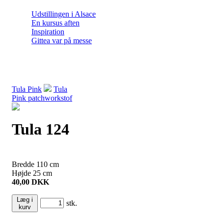
Udstillingen i Alsace
En kursus aften
Inspiration
Gittea var på messe
Tula Pink
Tula
Pink patchworkstof
Tula 124
Bredde
110
cm
Højde
25
cm
40,00
DKK
Læg i
stk.
kurv