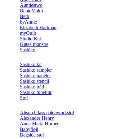
Auntiestwo
BenteMalm
Beth
byAnnie
Elizabeth Hartman
myQuilt
Studio Kat
Gittea mønstre
Sashiko
Sashiko kit
Sashiko sampler
Sashiko paneler
Sashiko stencil
Sashiko tråd
Sashiko tilbehør
Stof
Alison Glass patchworkstof
Alexander Henry
Anna Maria Horner
Babyfløjl
Bagside stof