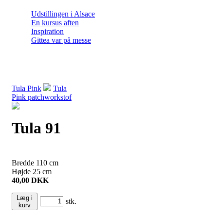
Udstillingen i Alsace
En kursus aften
Inspiration
Gittea var på messe
Tula Pink
Tula
Pink patchworkstof
Tula 91
Bredde
110
cm
Højde
25
cm
40,00
DKK
Læg i
stk.
kurv