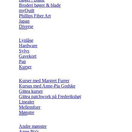
Broderi bøger & blade
myQuilt
Phillips Fiber Art
Japan
Diverse
Lynlåse
Hardware
Sylys
Gavekort
Pap
Kurser
Kurser med Margret Furrer
Kursus med Anne-Pia Godske
Gittea kurser
Gittea patchwork på Frederikshøj
Linealer
Mellemfoer
Mønstre
Andre mønstre
Anne Pia's