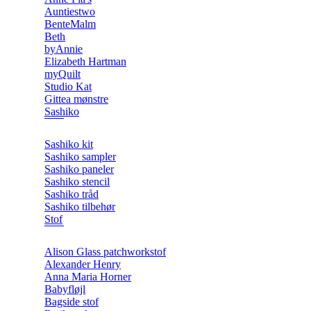
Auntiestwo
BenteMalm
Beth
byAnnie
Elizabeth Hartman
myQuilt
Studio Kat
Gittea mønstre
Sashiko
Sashiko kit
Sashiko sampler
Sashiko paneler
Sashiko stencil
Sashiko tråd
Sashiko tilbehør
Stof
Alison Glass patchworkstof
Alexander Henry
Anna Maria Horner
Babyfløjl
Bagside stof