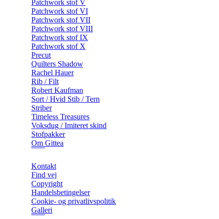
Patchwork stof V
Patchwork stof VI
Patchwork stof VII
Patchwork stof VIII
Patchwork stof IX
Patchwork stof X
Precut
Quilters Shadow
Rachel Hauer
Rib / Filt
Robert Kaufman
Sort / Hvid Stib / Tern
Striber
Timeless Treasures
Voksdug / Imiteret skind
Stofpakker
Om Gittea
Kontakt
Find vej
Copyright
Handelsbetingelser
Cookie- og privatlivspolitik
Galleri