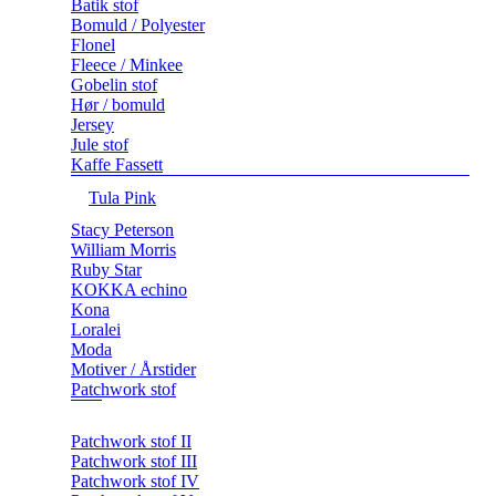
Batik stof
Bomuld / Polyester
Flonel
Fleece / Minkee
Gobelin stof
Hør / bomuld
Jersey
Jule stof
Kaffe Fassett
Tula Pink
Stacy Peterson
William Morris
Ruby Star
KOKKA echino
Kona
Loralei
Moda
Motiver / Årstider
Patchwork stof
Patchwork stof II
Patchwork stof III
Patchwork stof IV