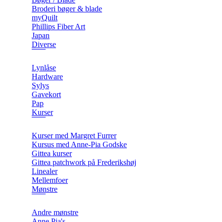
Broderi bøger & blade
myQuilt
Phillips Fiber Art
Japan
Diverse
Lynlåse
Hardware
Sylys
Gavekort
Pap
Kurser
Kurser med Margret Furrer
Kursus med Anne-Pia Godske
Gittea kurser
Gittea patchwork på Frederikshøj
Linealer
Mellemfoer
Mønstre
Andre mønstre
Anne Pia's