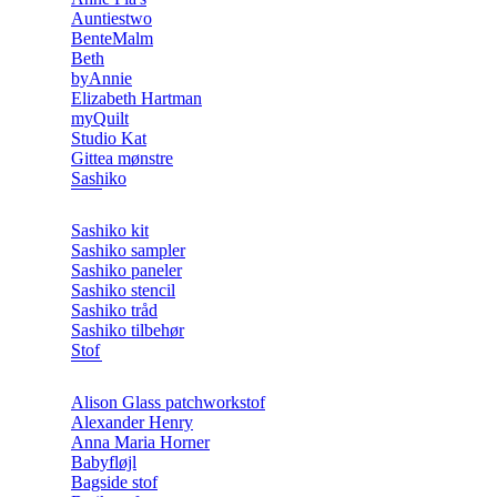
Auntiestwo
BenteMalm
Beth
byAnnie
Elizabeth Hartman
myQuilt
Studio Kat
Gittea mønstre
Sashiko
Sashiko kit
Sashiko sampler
Sashiko paneler
Sashiko stencil
Sashiko tråd
Sashiko tilbehør
Stof
Alison Glass patchworkstof
Alexander Henry
Anna Maria Horner
Babyfløjl
Bagside stof