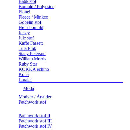
Batik stof
Bomuld / Polyester
Flonel
Fleece / Minkee
Gobelin stof
Hør / bomuld
Jersey
Jule stof
Kaffe Fassett
Tula Pink
Stacy Peterson
William Morris
Ruby Star
KOKKA echino
Kona
Loralei
Moda
Motiver / Årstider
Patchwork stof
Patchwork stof II
Patchwork stof III
Patchwork stof IV