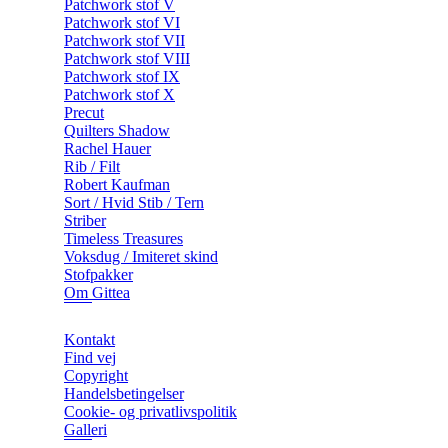
Patchwork stof V
Patchwork stof VI
Patchwork stof VII
Patchwork stof VIII
Patchwork stof IX
Patchwork stof X
Precut
Quilters Shadow
Rachel Hauer
Rib / Filt
Robert Kaufman
Sort / Hvid Stib / Tern
Striber
Timeless Treasures
Voksdug / Imiteret skind
Stofpakker
Om Gittea
Kontakt
Find vej
Copyright
Handelsbetingelser
Cookie- og privatlivspolitik
Galleri