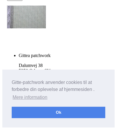
Gittea patchwork
Dalumvej 38
5250 Odense SV
Tlf. 27511644
Gitte-patchwork anvender cookies til at
forbedre din oplevelse af hjemmesiden .
info@gittea.dk
Mere information
Vis almindelig hjemmeside
Ok
Bricksite.com