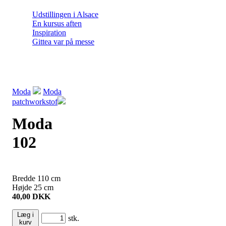
Udstillingen i Alsace
En kursus aften
Inspiration
Gittea var på messe
Moda
Moda
patchworkstof
Moda
102
Bredde
110
cm
Højde
25
cm
40,00
DKK
Læg i
stk.
kurv