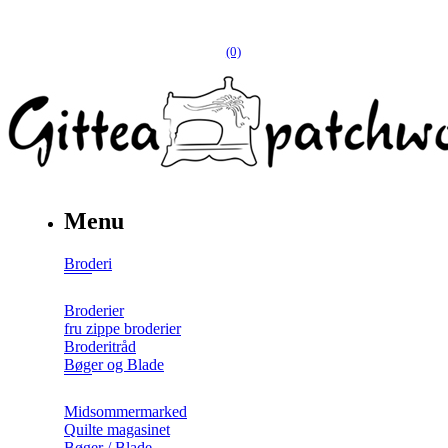
(0)
Menu
Broderi
Broderier
fru zippe broderier
Broderitråd
Bøger og Blade
Midsommermarked
Quilte magasinet
Bøger / Blade