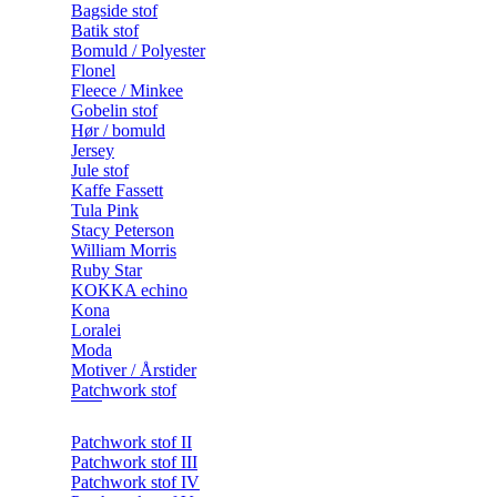
Bagside stof
Batik stof
Bomuld / Polyester
Flonel
Fleece / Minkee
Gobelin stof
Hør / bomuld
Jersey
Jule stof
Kaffe Fassett
Tula Pink
Stacy Peterson
William Morris
Ruby Star
KOKKA echino
Kona
Loralei
Moda
Motiver / Årstider
Patchwork stof
Patchwork stof II
Patchwork stof III
Patchwork stof IV