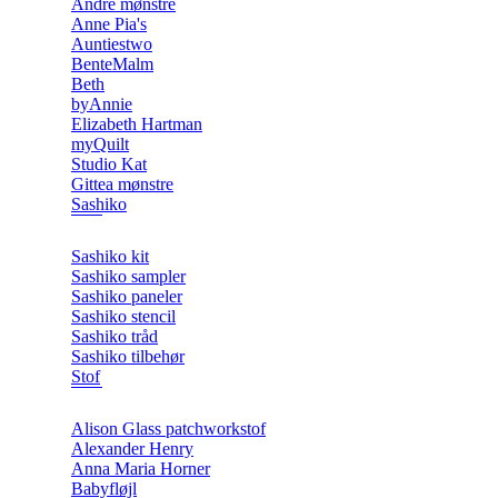
Andre mønstre
Anne Pia's
Auntiestwo
BenteMalm
Beth
byAnnie
Elizabeth Hartman
myQuilt
Studio Kat
Gittea mønstre
Sashiko
Sashiko kit
Sashiko sampler
Sashiko paneler
Sashiko stencil
Sashiko tråd
Sashiko tilbehør
Stof
Alison Glass patchworkstof
Alexander Henry
Anna Maria Horner
Babyfløjl