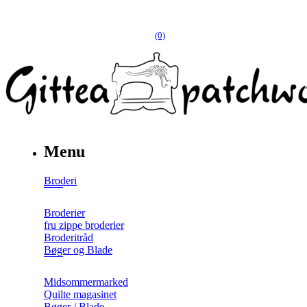
(0)
Menu
Broderi
Broderier
fru zippe broderier
Broderitråd
Bøger og Blade
Midsommermarked
Quilte magasinet
Bøger / Blade