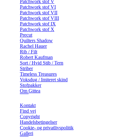
Patchwork stof V
Patchwork stof VI
Patchwork stof VII
Patchwork stof VIII
Patchwork stof IX
Patchwork stof X
Precut
Quilters Shadow
Rachel Hauer
Rib / Filt
Robert Kaufman
Sort / Hvid Stib / Tern
Striber
Timeless Treasures
Voksdug / Imiteret skind
Stofpakker
Om Gittea
Kontakt
Find vej
Copyright
Handelsbetingelser
Cookie- og privatlivspolitik
Galleri