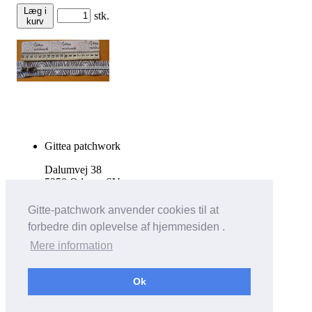
Læg i
stk.
kurv
Gittea patchwork
Dalumvej 38
5250 Odense SV
Tlf. 27511644
Gitte-patchwork anvender cookies til at
forbedre din oplevelse af hjemmesiden .
info@gittea.dk
Mere information
Vis almindelig hjemmeside
Ok
Bricksite.com