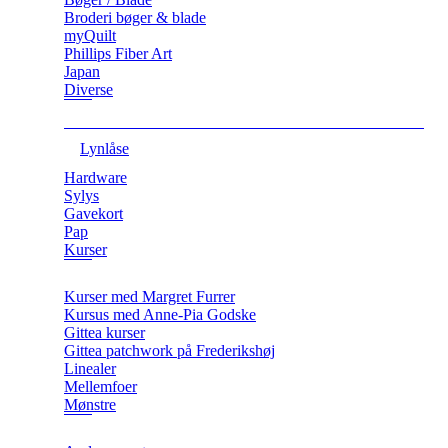
Broderi bøger & blade
myQuilt
Phillips Fiber Art
Japan
Diverse
Lynlåse
Hardware
Sylys
Gavekort
Pap
Kurser
Kurser med Margret Furrer
Kursus med Anne-Pia Godske
Gittea kurser
Gittea patchwork på Frederikshøj
Linealer
Mellemfoer
Mønstre