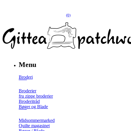
(0)
Menu
Broderi
Broderier
fru zippe broderier
Broderitråd
Bøger og Blade
Midsommermarked
Quilte magasinet
Bøger / Blade