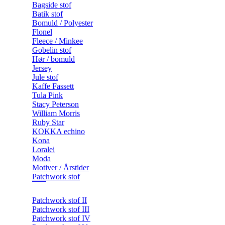
Bagside stof
Batik stof
Bomuld / Polyester
Flonel
Fleece / Minkee
Gobelin stof
Hør / bomuld
Jersey
Jule stof
Kaffe Fassett
Tula Pink
Stacy Peterson
William Morris
Ruby Star
KOKKA echino
Kona
Loralei
Moda
Motiver / Årstider
Patchwork stof
Patchwork stof II
Patchwork stof III
Patchwork stof IV