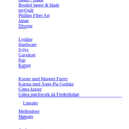
Broderi bøger & blade
myQuilt
Phillips Fiber Art
Japan
Diverse
Lynlåse
Hardware
Sylys
Gavekort
Pap
Kurser
Kurser med Margret Furrer
Kursus med Anne-Pia Godske
Gittea kurser
Gittea patchwork på Frederikshøj
Linealer
Mellemfoer
Mønstre