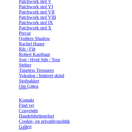
Patchwork stof V
Patchwork stof VI
Patchwork stof VII
Patchwork stof VIII
Patchwork stof IX
Patchwork stof X
Precut
Quilters Shadow
Rachel Hauer
Rib / Filt
Robert Kaufman
Sort / Hvid Stib / Tern
Striber
Timeless Treasures
Voksdug / Imiteret skind
Stofpakker
Om Gittea
Kontakt
Find vej
Copyright
Handelsbetingelser
Cookie- og privatlivspolitik
Galleri