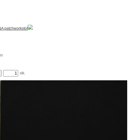
A patchworkstof
m
stk.