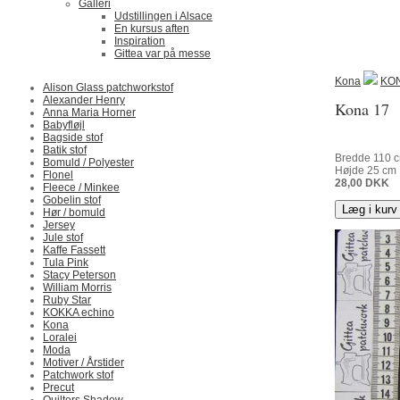
Galleri
Udstillingen i Alsace
En kursus aften
Inspiration
Gittea var på messe
Kona
KON
Alison Glass patchworkstof
Alexander Henry
Kona 17
Anna Maria Horner
Babyfløjl
Bagside stof
Batik stof
Bredde
110
c
Bomuld / Polyester
Højde
25
cm
Flonel
28,00
DKK
Fleece / Minkee
Gobelin stof
Læg i kurv
Hør / bomuld
Jersey
Jule stof
Kaffe Fassett
Tula Pink
Stacy Peterson
William Morris
Ruby Star
KOKKA echino
Kona
Loralei
Moda
Motiver / Årstider
Patchwork stof
Precut