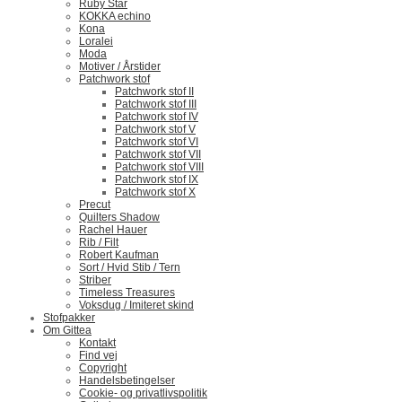
Ruby Star
KOKKA echino
Kona
Loralei
Moda
Motiver / Årstider
Patchwork stof
Patchwork stof II
Patchwork stof III
Patchwork stof IV
Patchwork stof V
Patchwork stof VI
Patchwork stof VII
Patchwork stof VIII
Patchwork stof IX
Patchwork stof X
Precut
Quilters Shadow
Rachel Hauer
Rib / Filt
Robert Kaufman
Sort / Hvid Stib / Tern
Striber
Timeless Treasures
Voksdug / Imiteret skind
Stofpakker
Om Gittea
Kontakt
Find vej
Copyright
Handelsbetingelser
Cookie- og privatlivspolitik