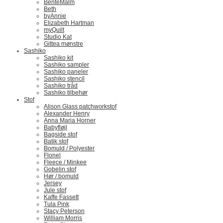
BenteMalm
Beth
byAnnie
Elizabeth Hartman
myQuilt
Studio Kat
Gittea mønstre
Sashiko
Sashiko kit
Sashiko sampler
Sashiko paneler
Sashiko stencil
Sashiko tråd
Sashiko tilbehør
Stof
Alison Glass patchworkstof
Alexander Henry
Anna Maria Horner
Babyfløjl
Bagside stof
Batik stof
Bomuld / Polyester
Flonel
Fleece / Minkee
Gobelin stof
Hør / bomuld
Jersey
Jule stof
Kaffe Fassett
Tula Pink
Stacy Peterson
William Morris