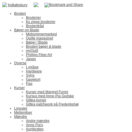
Indkøbskurv
Broderi
Broderier
fru zippe broderier
Broderitråd
Bøger og Blade
Midsommermarked
Quilte magasinet
Bøger / Blade
Broderi bøger & blade
myQuilt
Phillips Fiber Art
Japan
Diverse
Lynlåse
Hardware
Sylys
Gavekort
Pap
Kurser
Kurser med Margret Furrer
Kursus med Anne-Pia Godske
Gittea kurser
Gittea patchwork på Frederikshøj
Linealer
Mellemfoer
Mønstre
Andre mønstre
Anne Pia's
Auntiestwo