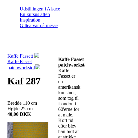
Udstillingen i Alsace
En kursus aften
Inspiration
Gittea var på messe
Kaffe Fassett
Kaffe Fasset
Kaffe Fasset
patchworkstof
patchworkstof
Kaffe
Fasset er
Kaf 287
en
amerikansk
kunstner,
som tog til
Bredde
110
cm
London i
Højde
25
cm
60'erne for
40,00
DKK
at male.
Kort tid
efter blev
han bidt af
at strikke