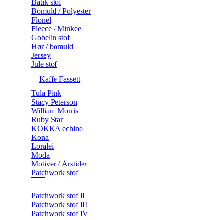
Batik stof
Bomuld / Polyester
Flonel
Fleece / Minkee
Gobelin stof
Hør / bomuld
Jersey
Jule stof
Kaffe Fassett
Tula Pink
Stacy Peterson
William Morris
Ruby Star
KOKKA echino
Kona
Loralei
Moda
Motiver / Årstider
Patchwork stof
Patchwork stof II
Patchwork stof III
Patchwork stof IV