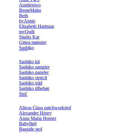
Auntiestwo
BenteMalm
Beth
byAnnie
Elizabeth Hartman
myQuilt
Studio Kat
Gittea mønstre
Sashiko
Sashiko kit
Sashiko sampler
Sashiko paneler
Sashiko stencil
Sashiko tråd
Sashiko tilbehør
Stof
Alison Glass patchworkstof
Alexander Henry
Anna Maria Horner
Babyfløjl
Bagside stof