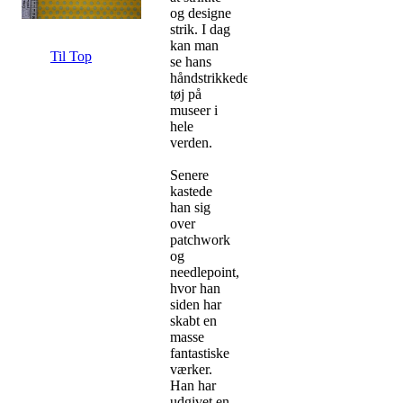
og designe
strik. I dag
kan man
Til Top
se hans
håndstrikkede
tøj på
museer i
hele
verden.
Senere
kastede
han sig
over
patchwork
og
needlepoint,
hvor han
siden har
skabt en
masse
fantastiske
værker.
Han har
udgivet en