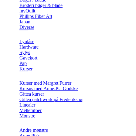
Broderi bøger & blade
myQuilt
Phillips Fiber Art
Japan
Diverse
Lynlåse
Hardware
Sylys
Gavekort
Pap
Kurser
Kurser med Margret Furrer
Kursus med Anne-Pia Godske
Gittea kurser
Gittea patchwork på Frederikshøj
Linealer
Mellemfoer
Mønstre
Andre mønstre
Anne Pia's