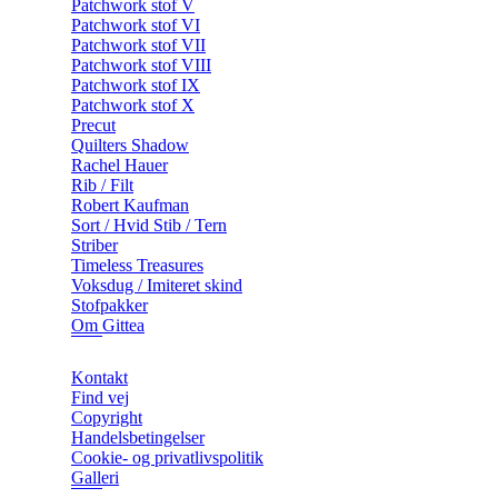
Patchwork stof V
Patchwork stof VI
Patchwork stof VII
Patchwork stof VIII
Patchwork stof IX
Patchwork stof X
Precut
Quilters Shadow
Rachel Hauer
Rib / Filt
Robert Kaufman
Sort / Hvid Stib / Tern
Striber
Timeless Treasures
Voksdug / Imiteret skind
Stofpakker
Om Gittea
Kontakt
Find vej
Copyright
Handelsbetingelser
Cookie- og privatlivspolitik
Galleri