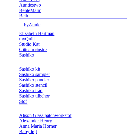
Auntiestwo
BenteMalm
Beth
byAnnie
Elizabeth Hartman
myQuilt
Studio Kat
Gittea mønstre
Sashiko
Sashiko kit
Sashiko sampler
Sashiko paneler
Sashiko stencil
Sashiko tråd
Sashiko tilbehør
Stof
Alison Glass patchworkstof
Alexander Henry
Anna Maria Horner
Babyfløjl