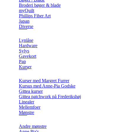
Broderi bøger & blade
myQuilt
Phillips Fiber Art
Japan
Diverse
Lynlåse
Hardware
Sylys
Gavekort
Pap
Kurser
Kurser med Margret Furrer
Kursus med Anne-Pia Godske
Gittea kurser
Gittea patchwork på Frederikshøj
Linealer
Mellemfoer
Mønstre
Andre mønstre
Anne Pia's