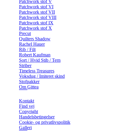
Patchwork stof V
Patchwork stof VI
Patchwork stof VII
Patchwork stof VIII
Patchwork stof IX
Patchwork stof X
Precut
Quilters Shadow
Rachel Hauer
Rib / Filt
Robert Kaufman
Sort / Hvid Stib / Tern
Striber
Timeless Treasures
Voksdug / Imiteret skind
Stofpakker
Om Gittea
Kontakt
Find vej
Copyright
Handelsbetingelser
Cookie- og privatlivspolitik
Galleri