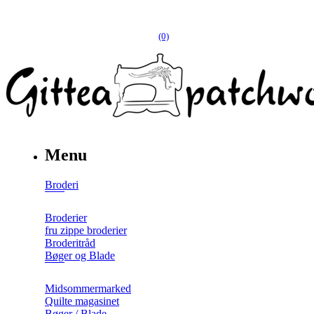
(0)
Menu
Broderi
Broderier
fru zippe broderier
Broderitråd
Bøger og Blade
Midsommermarked
Quilte magasinet
Bøger / Blade