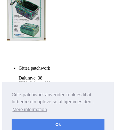
Gittea patchwork
Dalumvej 38
5250 Odense SV
Tlf. 27511644
Gitte-patchwork anvender cookies til at
forbedre din oplevelse af hjemmesiden .
info@gittea.dk
Mere information
Vis almindelig hjemmeside
Ok
Bricksite.com