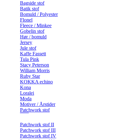
Bagside stof
Batik stof
Bomuld / Polyester
Flonel
Fleece / Minkee
Gobelin stof
Hør / bomuld
Jersey
Jule stof
Kaffe Fassett
Tula Pink
Stacy Peterson
William Morris
Ruby Star
KOKKA echino
Kona
Loralei
Moda
Motiver / Årstider
Patchwork stof
Patchwork stof II
Patchwork stof III
Patchwork stof IV