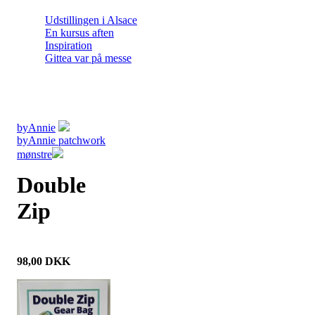
Udstillingen i Alsace
En kursus aften
Inspiration
Gittea var på messe
byAnnie
byAnnie patchwork
mønstre
Double
Zip
98,00
DKK