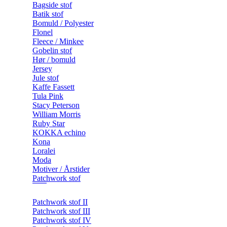
Bagside stof
Batik stof
Bomuld / Polyester
Flonel
Fleece / Minkee
Gobelin stof
Hør / bomuld
Jersey
Jule stof
Kaffe Fassett
Tula Pink
Stacy Peterson
William Morris
Ruby Star
KOKKA echino
Kona
Loralei
Moda
Motiver / Årstider
Patchwork stof
Patchwork stof II
Patchwork stof III
Patchwork stof IV