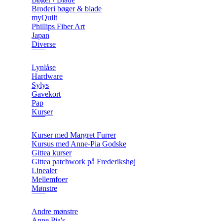
Broderi bøger & blade
myQuilt
Phillips Fiber Art
Japan
Diverse
Lynlåse
Hardware
Sylys
Gavekort
Pap
Kurser
Kurser med Margret Furrer
Kursus med Anne-Pia Godske
Gittea kurser
Gittea patchwork på Frederikshøj
Linealer
Mellemfoer
Mønstre
Andre mønstre
Anne Pia's