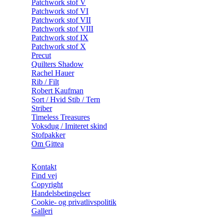
Patchwork stof V
Patchwork stof VI
Patchwork stof VII
Patchwork stof VIII
Patchwork stof IX
Patchwork stof X
Precut
Quilters Shadow
Rachel Hauer
Rib / Filt
Robert Kaufman
Sort / Hvid Stib / Tern
Striber
Timeless Treasures
Voksdug / Imiteret skind
Stofpakker
Om Gittea
Kontakt
Find vej
Copyright
Handelsbetingelser
Cookie- og privatlivspolitik
Galleri