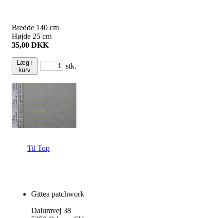
Bredde
140
cm
Højde
25
cm
35,00
DKK
Læg i
stk.
kurv
Til Top
Gittea patchwork
Dalumvej 38