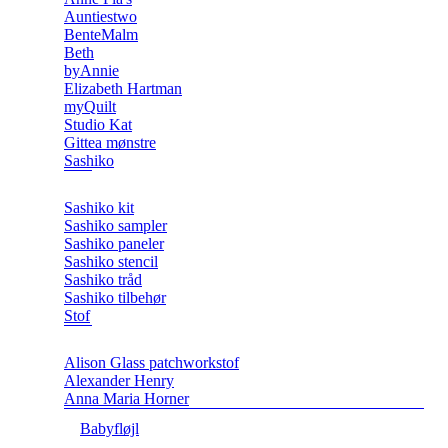
Auntiestwo
BenteMalm
Beth
byAnnie
Elizabeth Hartman
myQuilt
Studio Kat
Gittea mønstre
Sashiko
Sashiko kit
Sashiko sampler
Sashiko paneler
Sashiko stencil
Sashiko tråd
Sashiko tilbehør
Stof
Alison Glass patchworkstof
Alexander Henry
Anna Maria Horner
Babyfløjl