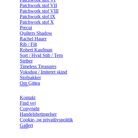
Patchwork stof VII
Patchwork stof VIII
Patchwork stof IX
Patchwork stof X
Precut
Quilters Shadow
Rachel Hauer
Rib / Filt
Robert Kaufman
Sort / Hvid Stib / Tern
Striber
Timeless Treasures
Voksdug / Imiteret skind
Stofpakker
Om Gittea
Kontakt
Find vej
Copyright
Handelsbetingelser
Cookie- og privatlivspolitik
Galleri