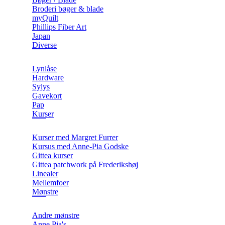
Broderi bøger & blade
myQuilt
Phillips Fiber Art
Japan
Diverse
Lynlåse
Hardware
Sylys
Gavekort
Pap
Kurser
Kurser med Margret Furrer
Kursus med Anne-Pia Godske
Gittea kurser
Gittea patchwork på Frederikshøj
Linealer
Mellemfoer
Mønstre
Andre mønstre
Anne Pia's