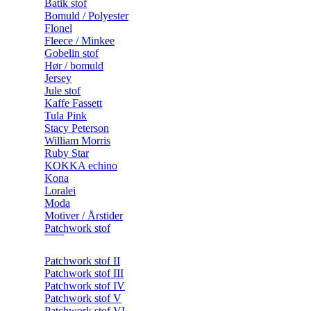
Batik stof
Bomuld / Polyester
Flonel
Fleece / Minkee
Gobelin stof
Hør / bomuld
Jersey
Jule stof
Kaffe Fassett
Tula Pink
Stacy Peterson
William Morris
Ruby Star
KOKKA echino
Kona
Loralei
Moda
Motiver / Årstider
Patchwork stof
Patchwork stof II
Patchwork stof III
Patchwork stof IV
Patchwork stof V
Patchwork stof VI