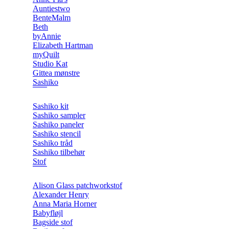
Auntiestwo
BenteMalm
Beth
byAnnie
Elizabeth Hartman
myQuilt
Studio Kat
Gittea mønstre
Sashiko
Sashiko kit
Sashiko sampler
Sashiko paneler
Sashiko stencil
Sashiko tråd
Sashiko tilbehør
Stof
Alison Glass patchworkstof
Alexander Henry
Anna Maria Horner
Babyfløjl
Bagside stof