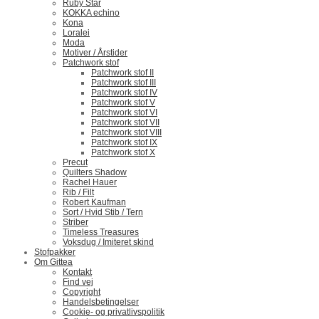
Ruby Star
KOKKA echino
Kona
Loralei
Moda
Motiver / Årstider
Patchwork stof
Patchwork stof II
Patchwork stof III
Patchwork stof IV
Patchwork stof V
Patchwork stof VI
Patchwork stof VII
Patchwork stof VIII
Patchwork stof IX
Patchwork stof X
Precut
Quilters Shadow
Rachel Hauer
Rib / Filt
Robert Kaufman
Sort / Hvid Stib / Tern
Striber
Timeless Treasures
Voksdug / Imiteret skind
Stofpakker
Om Gittea
Kontakt
Find vej
Copyright
Handelsbetingelser
Cookie- og privatlivspolitik