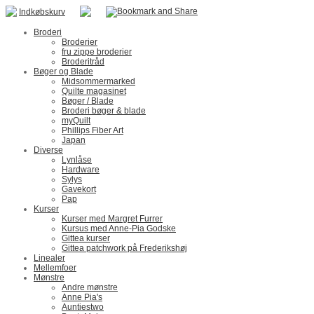
Indkøbskurv
Broderi
Broderier
fru zippe broderier
Broderitråd
Bøger og Blade
Midsommermarked
Quilte magasinet
Bøger / Blade
Broderi bøger & blade
myQuilt
Phillips Fiber Art
Japan
Diverse
Lynlåse
Hardware
Sylys
Gavekort
Pap
Kurser
Kurser med Margret Furrer
Kursus med Anne-Pia Godske
Gittea kurser
Gittea patchwork på Frederikshøj
Linealer
Mellemfoer
Mønstre
Andre mønstre
Anne Pia's
Auntiestwo