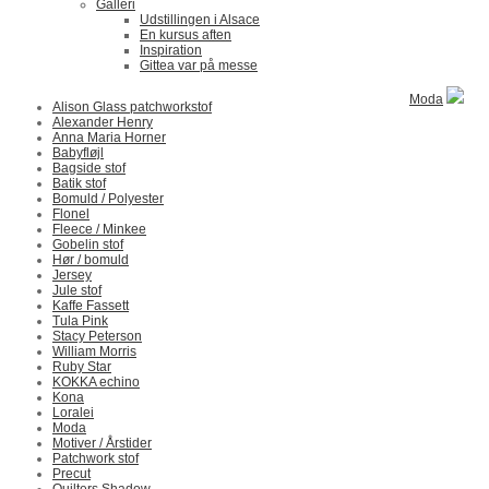
Galleri
Udstillingen i Alsace
En kursus aften
Inspiration
Gittea var på messe
Moda
Alison Glass patchworkstof
Alexander Henry
Anna Maria Horner
Babyfløjl
Bagside stof
Batik stof
Bomuld / Polyester
Flonel
Fleece / Minkee
Gobelin stof
Hør / bomuld
Jersey
Jule stof
Kaffe Fassett
Tula Pink
Stacy Peterson
William Morris
Ruby Star
KOKKA echino
Kona
Loralei
Moda
Motiver / Årstider
Patchwork stof
Precut