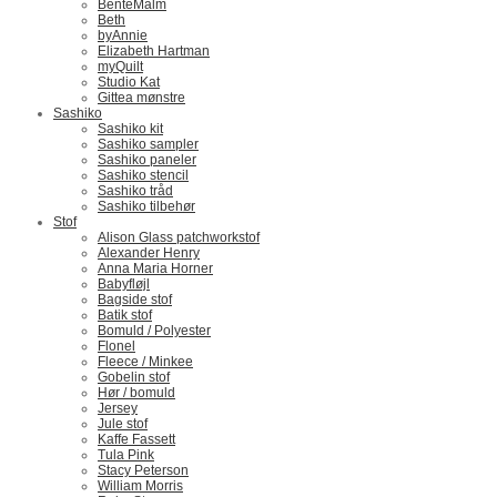
BenteMalm
Beth
byAnnie
Elizabeth Hartman
myQuilt
Studio Kat
Gittea mønstre
Sashiko
Sashiko kit
Sashiko sampler
Sashiko paneler
Sashiko stencil
Sashiko tråd
Sashiko tilbehør
Stof
Alison Glass patchworkstof
Alexander Henry
Anna Maria Horner
Babyfløjl
Bagside stof
Batik stof
Bomuld / Polyester
Flonel
Fleece / Minkee
Gobelin stof
Hør / bomuld
Jersey
Jule stof
Kaffe Fassett
Tula Pink
Stacy Peterson
William Morris