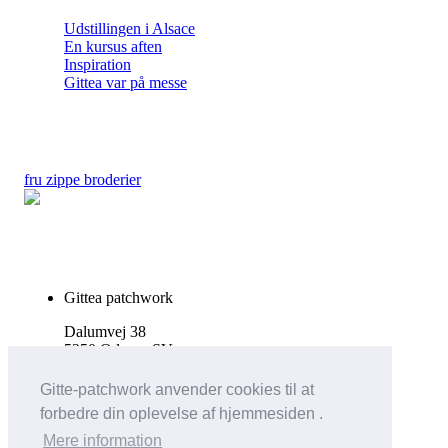
Udstillingen i Alsace
En kursus aften
Inspiration
Gittea var på messe
fru zippe broderier
Gittea patchwork
Dalumvej 38
5250 Odense SV
Tlf. 27511644
Gitte-patchwork anvender cookies til at
forbedre din oplevelse af hjemmesiden .
info@gittea.dk
Mere information