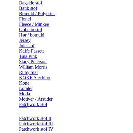
Bagside stof
Batik stof
Bomuld / Polyester
Flonel
Fleece / Minkee
Gobelin stof
Hør / bomuld
Jersey
Jule stof
Kaffe Fassett
Tula Pink
Stacy Peterson
William Morris
Ruby Star
KOKKA echino
Kona
Loralei
Moda
Motiver / Årstider
Patchwork stof
Patchwork stof II
Patchwork stof III
Patchwork stof IV