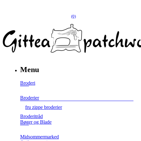
(0)
Menu
Broderi
Broderier
fru zippe broderier
Broderitråd
Bøger og Blade
Midsommermarked