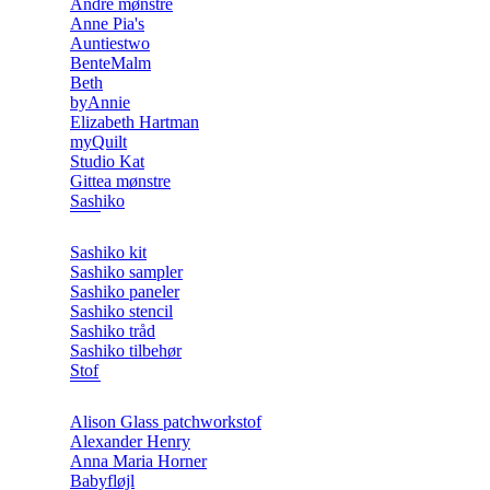
Andre mønstre
Anne Pia's
Auntiestwo
BenteMalm
Beth
byAnnie
Elizabeth Hartman
myQuilt
Studio Kat
Gittea mønstre
Sashiko
Sashiko kit
Sashiko sampler
Sashiko paneler
Sashiko stencil
Sashiko tråd
Sashiko tilbehør
Stof
Alison Glass patchworkstof
Alexander Henry
Anna Maria Horner
Babyfløjl