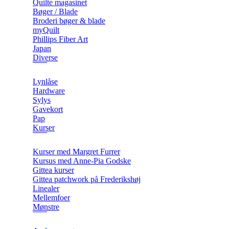
Quilte magasinet
Bøger / Blade
Broderi bøger & blade
myQuilt
Phillips Fiber Art
Japan
Diverse
Lynlåse
Hardware
Sylys
Gavekort
Pap
Kurser
Kurser med Margret Furrer
Kursus med Anne-Pia Godske
Gittea kurser
Gittea patchwork på Frederikshøj
Linealer
Mellemfoer
Mønstre