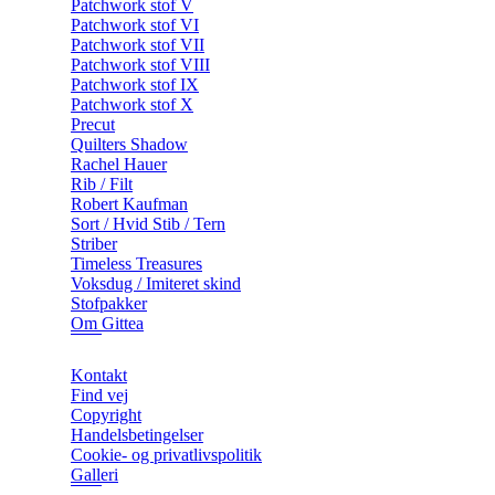
Patchwork stof V
Patchwork stof VI
Patchwork stof VII
Patchwork stof VIII
Patchwork stof IX
Patchwork stof X
Precut
Quilters Shadow
Rachel Hauer
Rib / Filt
Robert Kaufman
Sort / Hvid Stib / Tern
Striber
Timeless Treasures
Voksdug / Imiteret skind
Stofpakker
Om Gittea
Kontakt
Find vej
Copyright
Handelsbetingelser
Cookie- og privatlivspolitik
Galleri