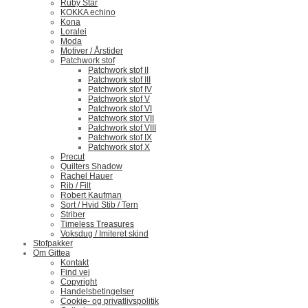
Ruby Star
KOKKA echino
Kona
Loralei
Moda
Motiver / Årstider
Patchwork stof
Patchwork stof II
Patchwork stof III
Patchwork stof IV
Patchwork stof V
Patchwork stof VI
Patchwork stof VII
Patchwork stof VIII
Patchwork stof IX
Patchwork stof X
Precut
Quilters Shadow
Rachel Hauer
Rib / Filt
Robert Kaufman
Sort / Hvid Stib / Tern
Striber
Timeless Treasures
Voksdug / Imiteret skind
Stofpakker
Om Gittea
Kontakt
Find vej
Copyright
Handelsbetingelser
Cookie- og privatlivspolitik