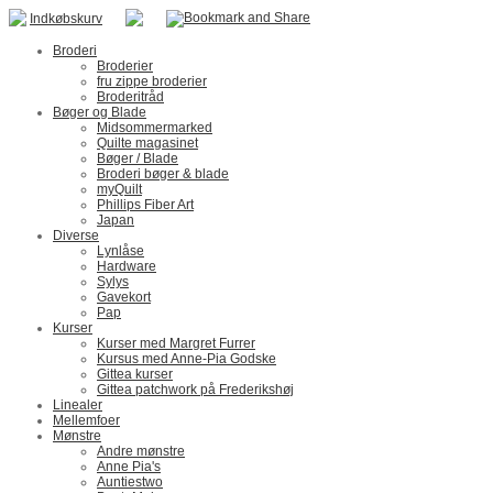
Indkøbskurv
Broderi
Broderier
fru zippe broderier
Broderitråd
Bøger og Blade
Midsommermarked
Quilte magasinet
Bøger / Blade
Broderi bøger & blade
myQuilt
Phillips Fiber Art
Japan
Diverse
Lynlåse
Hardware
Sylys
Gavekort
Pap
Kurser
Kurser med Margret Furrer
Kursus med Anne-Pia Godske
Gittea kurser
Gittea patchwork på Frederikshøj
Linealer
Mellemfoer
Mønstre
Andre mønstre
Anne Pia's
Auntiestwo