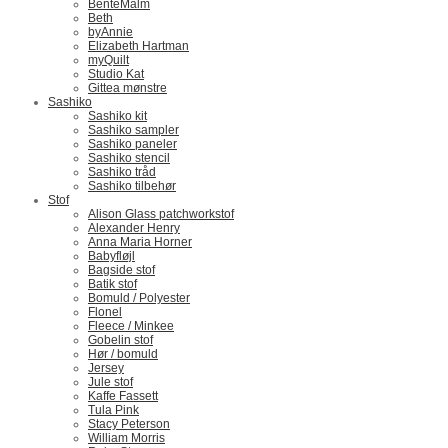
BenteMalm
Beth
byAnnie
Elizabeth Hartman
myQuilt
Studio Kat
Gittea mønstre
Sashiko
Sashiko kit
Sashiko sampler
Sashiko paneler
Sashiko stencil
Sashiko tråd
Sashiko tilbehør
Stof
Alison Glass patchworkstof
Alexander Henry
Anna Maria Horner
Babyfløjl
Bagside stof
Batik stof
Bomuld / Polyester
Flonel
Fleece / Minkee
Gobelin stof
Hør / bomuld
Jersey
Jule stof
Kaffe Fassett
Tula Pink
Stacy Peterson
William Morris